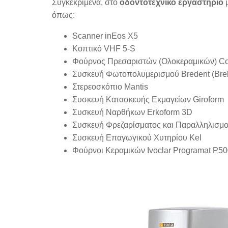
Συγκεκριμένα, στο
οδοντοτεχνικό εργαστήριό
μ
όπως:
Scanner inEos X5
Κοπτικό VHF 5-S
Φούρνος Πρεσαριστών (Ολοκεραμικών) C
Συσκευή Φωτοπολυμερισμού Bredent (Brel
Στερεοσκόπιο Mantis
Συσκευή Κατασκευής Εκμαγείων Giroform
Συσκευή Ναρθήκων Erkoform 3D
Συσκευή Φρεζαρίσματος και Παραλληλισμού
Συσκευή Επαγωγικού Χυτηρίου Kel
Φούρνοι Κεραμικών Ivoclar Programat P50