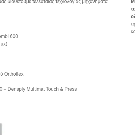
ας διαθέτουμε τελευταίας τεχνολογίας μηχανήματα
Μ
τ
ο
τ
κ
ombi 600
ux)
 Orthoflex
0 – Densply Multimat Touch & Press