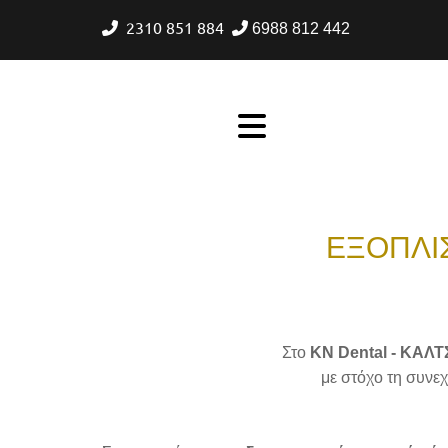
2310 851 884


6988 812 442
ΕΞΟΠΛΙ
Στο
KN Dental - ΚΑΛ
με στόχο τη συνε