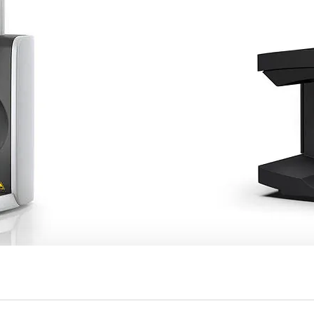
τευξη της ψηφιακής σχεδίασης